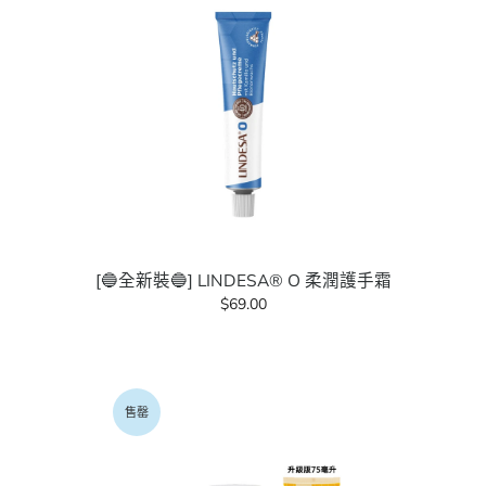
[🔵全新裝🔵] LINDESA® O 柔潤護手霜
$69.00
售罄