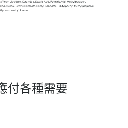
ffinum Liquidum, Cera Alba, Stearic Acid, Palmitic Acid, Methylparaben,
nzyl Alcohol, Benzyl Benzoate, Benzyl Salicylate, , Butylphenyl Methylpropional,
 Alpha-Isomethyl Ionone
 應付各種需要