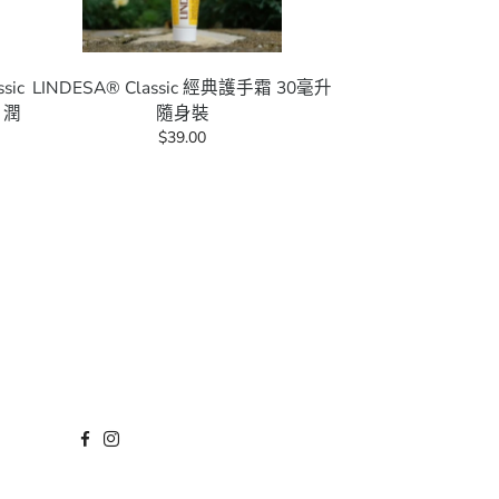
sic
LINDESA® Classic 經典護手霜 30毫升
 潤
隨身裝
$39.00
Translation Missing: Zh-HK.general.footer.facebook
Translation Missing: Zh-HK.general.footer.instagram