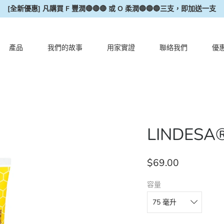
[全新優惠] 凡購買 F 豐潤🔴🔴🔴 或 O 柔潤🔵🔵🔵三支，即加送一支
產品
我們的故事
用家實證
聯絡我們
優
LINDESA
$69.00
容量