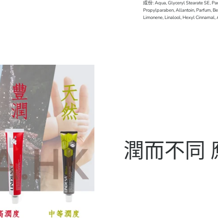
成份: Aqua, Glyceryl Stearate SE, Para
Propylparaben, Allantoin, Parfum, Be
Limonene, Linalool, Hexyl Cinnamal,
潤而不同