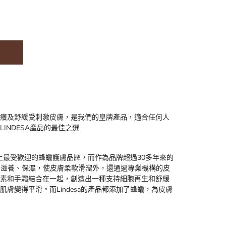
癢及舒緩受刺激皮膚，是我們的皇牌產品，適合任何人
INDESA產品的最佳之選
市場上最受歡迎的蜂蠟護膚品牌，而作為品牌超過30多年來的
手霜，除了滋養、保濕，使皮膚柔軟滑溜外，還通過專業機構的皮
素和手霜結合在一起，創造出一種支持細胞再生和舒緩
膚變得平滑。而Lindesa的產品都添加了蜂蠟，為皮膚