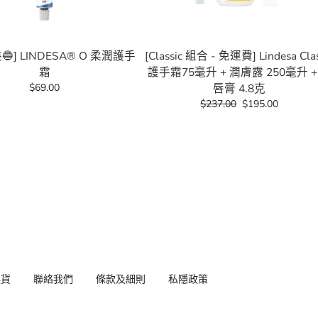
🔵] LINDESA® O 柔潤護手
[Classic 組合 - 免運費] Lindesa Clas
霜
護手霜75毫升 + 潤膚露 250毫升 +
$69.00
唇膏 4.8克
$237.00
$195.00
換貨
聯絡我們
條款及細則
私隱政策