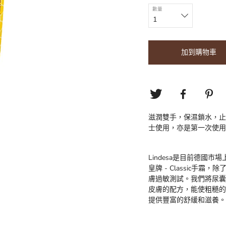
數量
加到購物車
滋潤雙手，保濕鎖水，止
士使用，亦是第一次使用L
Lindesa是目前德國
皇牌 - Classic
膚過敏測試。我們將尿囊
皮膚的配方，能使粗糙的肌
提供豐富的舒緩和滋養。