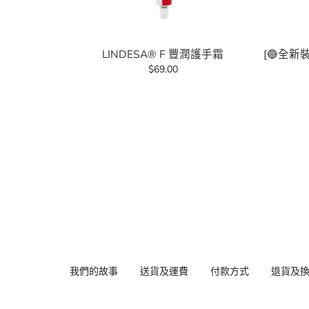
LINDESA® F 豐潤護手霜
[🔵全新裝
$69.00
我們的故事
送貨及運費
付款方式
退貨及